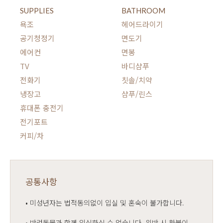
SUPPLIES
BATHROOM
욕조
헤어드라이기
공기청정기
면도기
에어컨
면봉
TV
바디샴푸
전화기
칫솔/치약
냉장고
샴푸/린스
휴대폰 충전기
전기포트
커피/차
공통사항
• 미성년자는 법적동의없이 입실 및 혼숙이 불가합니다.
• 반려동물과 함께 입실하실 수 없습니다. 위반 시 환불이